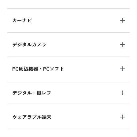
iPad 10.2 Wi-Fi 64GB MK2L3J/A
カーナビ
MK2L3J/Aの新品買取価格はこちら
デジタルカメラ
iPad 10.2 Wi-Fi 64GB MK2K3J/A
MK2K3J/Aの新品買取価格はこちら
PC周辺機器・PCソフト
デジタル一眼レフ
ウェアラブル端末