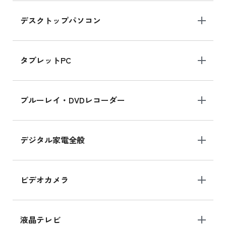
デスクトップパソコン
iPad mini シリーズ 2024
iPad mini 8.3インチ の新品買取価格
タブレットPC
iPhone 16 シリーズ
ブルーレイ・DVDレコーダー
iPhone 16 の新品買取価格
デジタル家電全般
iPad Air 11インチ シリーズ
iPad Air 11インチ の新品買取価格
ビデオカメラ
iPhone 15 128GB シリーズ
iPhone 15 128GB の新品買取価格
液晶テレビ