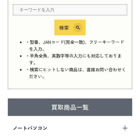
ちら
検索
iPhone 16e シリーズ 2025
iPhone 16e シリーズ 2025 新品買取価格はこち
・型番、JANコード(完全一致)、フリーキーワード
ら
を入力。
・半角全角、英数字等の入力にも対応しておりま
す。
・検索にヒットしない商品は、直接お問い合わせく
iPad 11インチ 2025年春モデル
ださい。
iPad 11インチ 2025年春モデル 新品買取価格
はこちら
買取商品一覧
iPad Air 2025年春モデル
iPad Air 2025年春モデル 新品買取価格はこち
ノートパソコン
ら