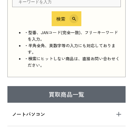
検索
iPhone 16e シリーズ 2025
iPhone 16e シリーズ 2025 新品買取価格はこち
・型番、JANコード(完全一致)、フリーキーワード
ら
を入力。
・半角全角、英数字等の入力にも対応しておりま
す。
・検索にヒットしない商品は、直接お問い合わせく
iPad 11インチ 2025年春モデル
ださい。
iPad 11インチ 2025年春モデル 新品買取価格
はこちら
買取商品一覧
iPad Air 2025年春モデル
iPad Air 2025年春モデル 新品買取価格はこち
ノートパソコン
ら