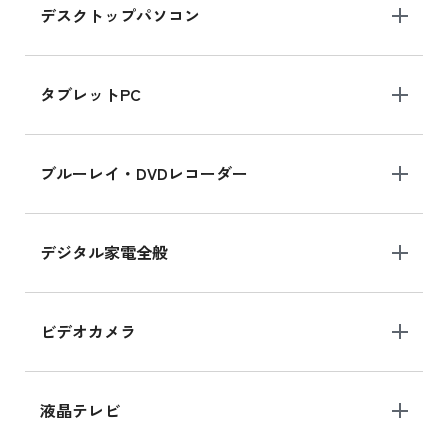
デスクトップパソコン
iPad mini シリーズ 2024
iPad mini 8.3インチ の新品買取価格
タブレットPC
iPhone 16 シリーズ
ブルーレイ・DVDレコーダー
iPhone 16 の新品買取価格
デジタル家電全般
iPad Air 11インチ シリーズ
iPad Air 11インチ の新品買取価格
ビデオカメラ
iPhone 15 128GB シリーズ
iPhone 15 128GB の新品買取価格
液晶テレビ