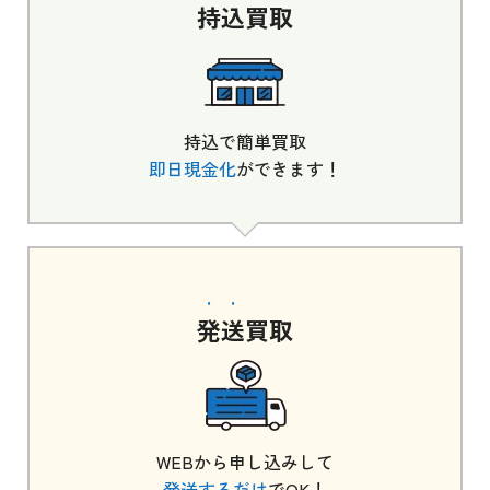
持込
買取
持込で簡単買取
即日現金化
ができます！
発送
買取
WEBから申し込みして
発送するだけ
でOK！