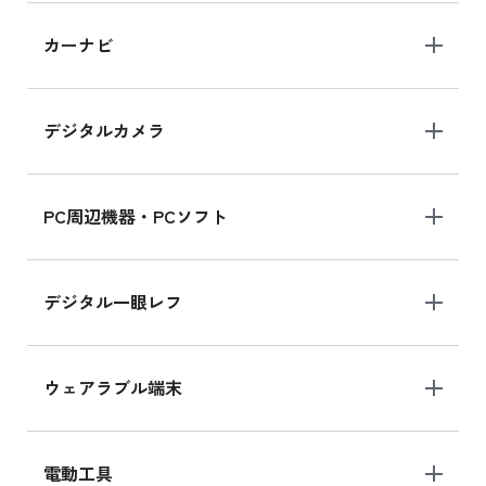
iPad 10.2 Wi-Fi 64GB MK2L3J/A
カーナビ
MK2L3J/Aの新品買取価格はこちら
デジタルカメラ
iPad 10.2 Wi-Fi 64GB MK2K3J/A
MK2K3J/Aの新品買取価格はこちら
PC周辺機器・PCソフト
デジタル一眼レフ
ウェアラブル端末
電動工具