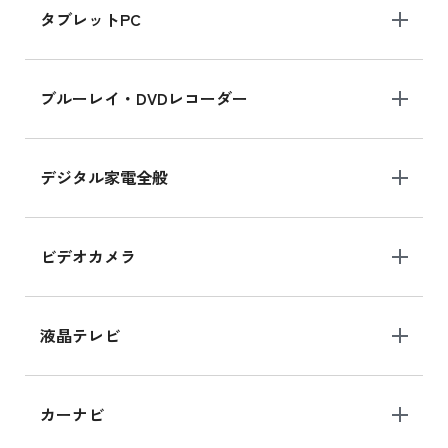
タブレットPC
iPhone 16 シリーズ
ブルーレイ・DVDレコーダー
iPhone 16 の新品買取価格
デジタル家電全般
iPad Air 11インチ シリーズ
iPad Air 11インチ の新品買取価格
ビデオカメラ
iPhone 15 128GB シリーズ
iPhone 15 128GB の新品買取価格
液晶テレビ
iPad 10.2 Wi-Fi 64GB MK2L3J/A
カーナビ
MK2L3J/Aの新品買取価格はこちら