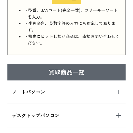
iPhone 16e シリーズ 2025 新品買取価格はこち
・型番、JANコード(完全一致)、フリーキーワード
ら
を入力。
・半角全角、英数字等の入力にも対応しておりま
す。
・検索にヒットしない商品は、直接お問い合わせく
iPad 11インチ 2025年春モデル
ださい。
iPad 11インチ 2025年春モデル 新品買取価格
はこちら
買取商品一覧
iPad Air 2025年春モデル
iPad Air 2025年春モデル 新品買取価格はこち
ノートパソコン
ら
デスクトップパソコン
iPad mini シリーズ 2024
iPad mini 8.3インチ の新品買取価格