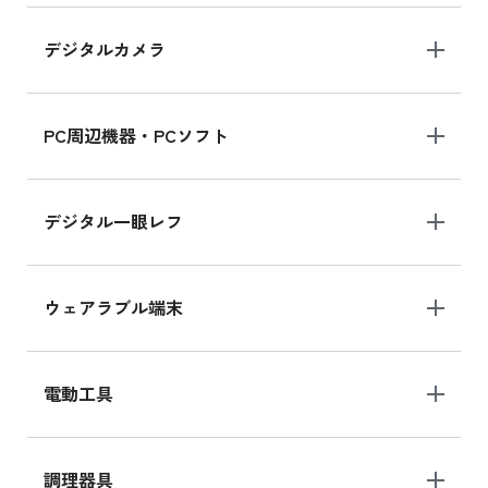
デジタルカメラ
iPad 10.2 Wi-Fi 64GB MK2K3J/A
MK2K3J/Aの新品買取価格はこちら
PC周辺機器・PCソフト
デジタル一眼レフ
ウェアラブル端末
電動工具
調理器具