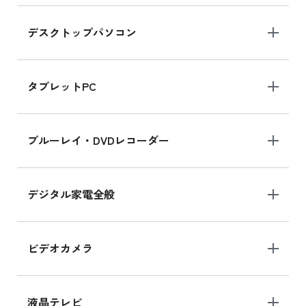
デスクトップパソコン
iPad mini シリーズ 2024
iPad mini 8.3インチ の新品買取価格
タブレットPC
iPhone 16 シリーズ
ブルーレイ・DVDレコーダー
iPhone 16 の新品買取価格
デジタル家電全般
iPad Air 11インチ シリーズ
iPad Air 11インチ の新品買取価格
ビデオカメラ
iPhone 15 128GB シリーズ
iPhone 15 128GB の新品買取価格
液晶テレビ