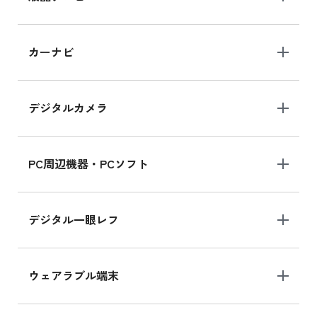
iPad 10.2 Wi-Fi 64GB MK2L3J/A
カーナビ
MK2L3J/Aの新品買取価格はこちら
デジタルカメラ
iPad 10.2 Wi-Fi 64GB MK2K3J/A
MK2K3J/Aの新品買取価格はこちら
PC周辺機器・PCソフト
デジタル一眼レフ
ウェアラブル端末