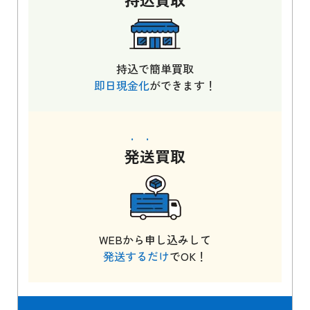
持込で簡単買取
即日現金化
ができます！
発送
買取
WEBから申し込みして
発送するだけ
でOK！