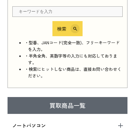
ちら
検索
iPhone 16e シリーズ 2025
iPhone 16e シリーズ 2025 新品買取価格はこち
・型番、JANコード(完全一致)、フリーキーワード
ら
を入力。
・半角全角、英数字等の入力にも対応しておりま
す。
・検索にヒットしない商品は、直接お問い合わせく
iPad 11インチ 2025年春モデル
ださい。
iPad 11インチ 2025年春モデル 新品買取価格
はこちら
買取商品一覧
iPad Air 2025年春モデル
iPad Air 2025年春モデル 新品買取価格はこち
ノートパソコン
ら