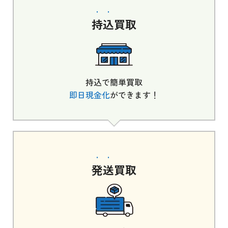
持込
買取
持込で簡単買取
即日現金化
ができます！
発送
買取