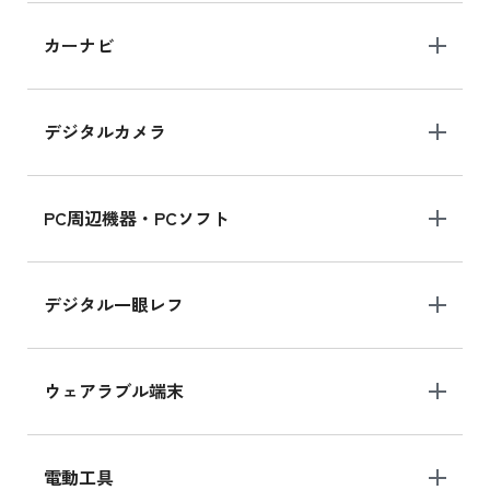
iPad 10.2 Wi-Fi 64GB MK2L3J/A
カーナビ
MK2L3J/Aの新品買取価格はこちら
デジタルカメラ
iPad 10.2 Wi-Fi 64GB MK2K3J/A
MK2K3J/Aの新品買取価格はこちら
PC周辺機器・PCソフト
デジタル一眼レフ
ウェアラブル端末
電動工具