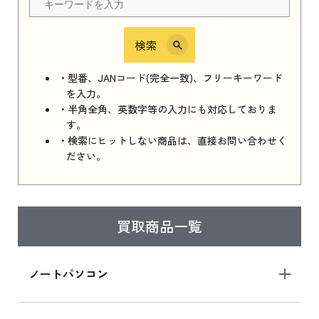
検索
iPhone 16e シリーズ 2025
iPhone 16e シリーズ 2025 新品買取価格はこち
・型番、JANコード(完全一致)、フリーキーワード
ら
を入力。
・半角全角、英数字等の入力にも対応しておりま
す。
・検索にヒットしない商品は、直接お問い合わせく
iPad 11インチ 2025年春モデル
ださい。
iPad 11インチ 2025年春モデル 新品買取価格
はこちら
買取商品一覧
iPad Air 2025年春モデル
iPad Air 2025年春モデル 新品買取価格はこち
ノートパソコン
ら