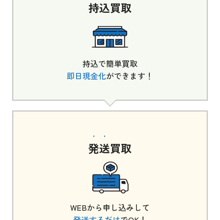
持込
買取
持込で簡単買取
即日現金化
ができます！
発送
買取
WEBから申し込みして
発送するだけ
でOK！