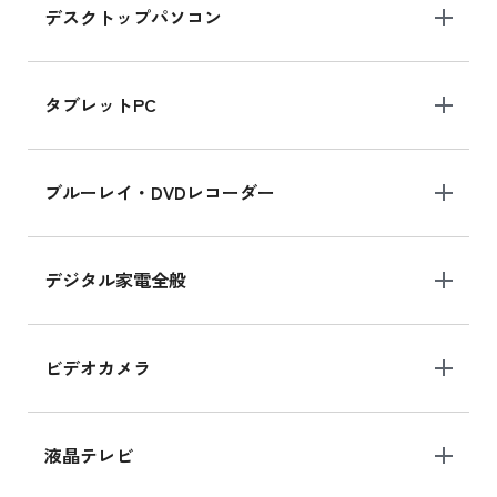
デスクトップパソコン
iPad mini シリーズ 2024
iPad mini 8.3インチ の新品買取価格
タブレットPC
iPhone 16 シリーズ
ブルーレイ・DVDレコーダー
iPhone 16 の新品買取価格
デジタル家電全般
iPad Air 11インチ シリーズ
iPad Air 11インチ の新品買取価格
ビデオカメラ
iPhone 15 128GB シリーズ
iPhone 15 128GB の新品買取価格
液晶テレビ