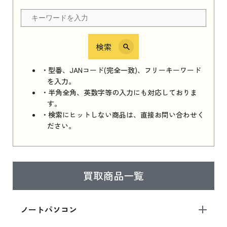
ちら
検索
iPhone 16e シリーズ 2025
iPhone 16e シリーズ 2025 新品買取価格はこち
・型番、JANコード(完全一致)、フリーキーワード
ら
を入力。
・半角全角、英数字等の入力にも対応しておりま
す。
・検索にヒットしない商品は、直接お問い合わせく
iPad 11インチ 2025年春モデル
ださい。
iPad 11インチ 2025年春モデル 新品買取価格
はこちら
買取商品一覧
iPad Air 2025年春モデル
iPad Air 2025年春モデル 新品買取価格はこち
ノートパソコン
ら