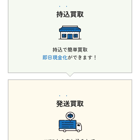
持込
買取
持込で簡単買取
即日現金化
ができます！
発送
買取