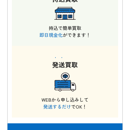
持込で簡単買取
即日現金化
ができます！
発送
買取
WEBから申し込みして
発送するだけ
でOK！