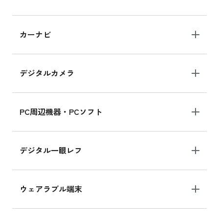
iPad 10.2 Wi-Fi 64GB MK2L3J/A
カーナビ
MK2L3J/Aの新品買取価格はこちら
デジタルカメラ
iPad 10.2 Wi-Fi 64GB MK2K3J/A
MK2K3J/Aの新品買取価格はこちら
PC周辺機器・PCソフト
デジタル一眼レフ
ウェアラブル端末