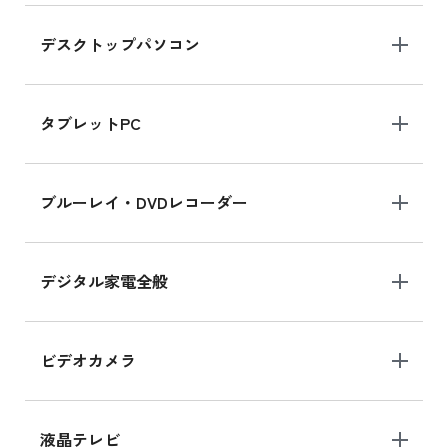
デスクトップパソコン
iPad mini シリーズ 2024
iPad mini 8.3インチ の新品買取価格
タブレットPC
iPhone 16 シリーズ
ブルーレイ・DVDレコーダー
iPhone 16 の新品買取価格
デジタル家電全般
iPad Air 11インチ シリーズ
iPad Air 11インチ の新品買取価格
ビデオカメラ
iPhone 15 128GB シリーズ
iPhone 15 128GB の新品買取価格
液晶テレビ