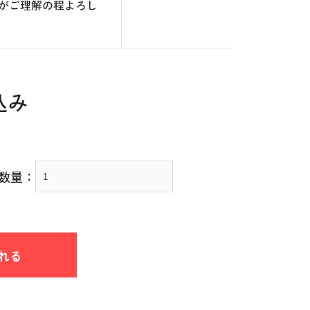
がご理解の程よろし
込み
数量：
れる