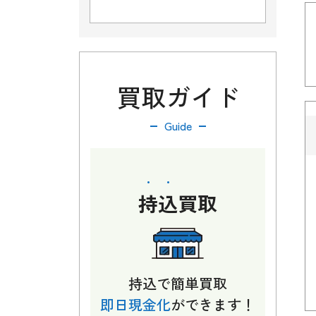
買取ガイド
Guide
持込
買取
持込で簡単買取
即日現金化
ができます！