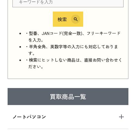
検索
iPhone 16e シリーズ 2025
iPhone 16e シリーズ 2025 新品買取価格はこち
・型番、JANコード(完全一致)、フリーキーワード
ら
を入力。
・半角全角、英数字等の入力にも対応しておりま
す。
・検索にヒットしない商品は、直接お問い合わせく
iPad 11インチ 2025年春モデル
ださい。
iPad 11インチ 2025年春モデル 新品買取価格
はこちら
買取商品一覧
iPad Air 2025年春モデル
iPad Air 2025年春モデル 新品買取価格はこち
ノートパソコン
ら