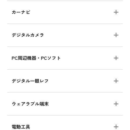
iPad 10.2 Wi-Fi 64GB MK2L3J/A
カーナビ
MK2L3J/Aの新品買取価格はこちら
デジタルカメラ
iPad 10.2 Wi-Fi 64GB MK2K3J/A
MK2K3J/Aの新品買取価格はこちら
PC周辺機器・PCソフト
デジタル一眼レフ
ウェアラブル端末
電動工具