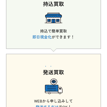
持込
買取
持込で簡単買取
即日現金化
ができます！
発送
買取
WEBから申し込みして
発送するだけ
でOK！