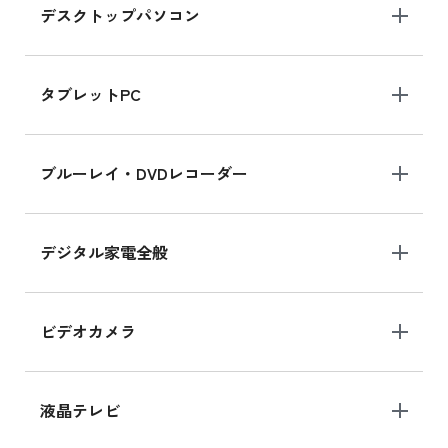
デスクトップパソコン
iPad mini シリーズ 2024
iPad mini 8.3インチ の新品買取価格
タブレットPC
iPhone 16 シリーズ
ブルーレイ・DVDレコーダー
iPhone 16 の新品買取価格
デジタル家電全般
iPad Air 11インチ シリーズ
iPad Air 11インチ の新品買取価格
ビデオカメラ
iPhone 15 128GB シリーズ
iPhone 15 128GB の新品買取価格
液晶テレビ