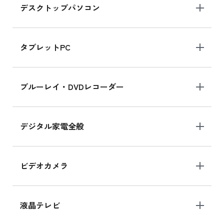
デスクトップパソコン
iPad mini シリーズ 2024
iPad mini 8.3インチ の新品買取価格
タブレットPC
iPhone 16 シリーズ
ブルーレイ・DVDレコーダー
iPhone 16 の新品買取価格
デジタル家電全般
iPad Air 11インチ シリーズ
iPad Air 11インチ の新品買取価格
ビデオカメラ
iPhone 15 128GB シリーズ
iPhone 15 128GB の新品買取価格
液晶テレビ