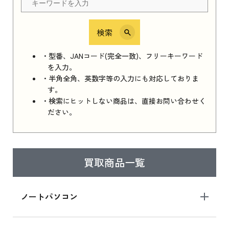
検索
iPhone 16e シリーズ 2025
iPhone 16e シリーズ 2025 新品買取価格はこち
・型番、JANコード(完全一致)、フリーキーワード
ら
を入力。
・半角全角、英数字等の入力にも対応しておりま
す。
・検索にヒットしない商品は、直接お問い合わせく
iPad 11インチ 2025年春モデル
ださい。
iPad 11インチ 2025年春モデル 新品買取価格
はこちら
買取商品一覧
iPad Air 2025年春モデル
iPad Air 2025年春モデル 新品買取価格はこち
ノートパソコン
ら