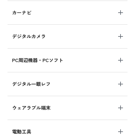
iPad 10.2 Wi-Fi 64GB MK2L3J/A
カーナビ
MK2L3J/Aの新品買取価格はこちら
デジタルカメラ
iPad 10.2 Wi-Fi 64GB MK2K3J/A
MK2K3J/Aの新品買取価格はこちら
PC周辺機器・PCソフト
デジタル一眼レフ
ウェアラブル端末
電動工具