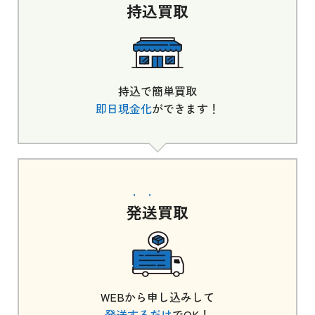
持込
買取
持込で簡単買取
即日現金化
ができます！
発送
買取
WEBから申し込みして
発送するだけ
でOK！