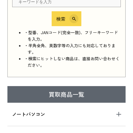
検索
iPhone 16e シリーズ 2025
iPhone 16e シリーズ 2025 新品買取価格はこち
・型番、JANコード(完全一致)、フリーキーワード
ら
を入力。
・半角全角、英数字等の入力にも対応しておりま
す。
・検索にヒットしない商品は、直接お問い合わせく
iPad 11インチ 2025年春モデル
ださい。
iPad 11インチ 2025年春モデル 新品買取価格
はこちら
買取商品一覧
iPad Air 2025年春モデル
iPad Air 2025年春モデル 新品買取価格はこち
ノートパソコン
ら