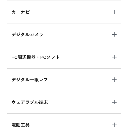
iPad 10.2 Wi-Fi 64GB MK2L3J/A
カーナビ
MK2L3J/Aの新品買取価格はこちら
デジタルカメラ
iPad 10.2 Wi-Fi 64GB MK2K3J/A
MK2K3J/Aの新品買取価格はこちら
PC周辺機器・PCソフト
デジタル一眼レフ
ウェアラブル端末
電動工具