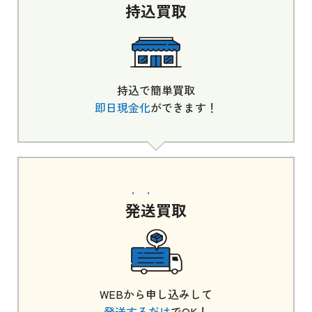
持込
買取
持込で簡単買取
即日現金化
ができます！
発送
買取
WEBから申し込みして
発送するだけ
でOK！