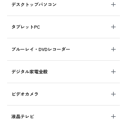
デスクトップパソコン
iPad mini シリーズ 2024
iPad mini 8.3インチ の新品買取価格
タブレットPC
iPhone 16 シリーズ
ブルーレイ・DVDレコーダー
iPhone 16 の新品買取価格
デジタル家電全般
iPad Air 11インチ シリーズ
iPad Air 11インチ の新品買取価格
ビデオカメラ
iPhone 15 128GB シリーズ
iPhone 15 128GB の新品買取価格
液晶テレビ