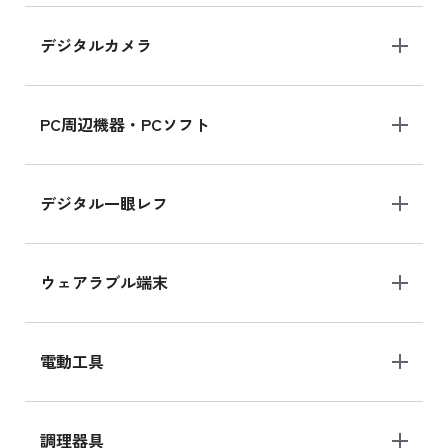
デジタルカメラ
iPad 10.2 Wi-Fi 64GB MK2K3J/A
MK2K3J/Aの新品買取価格はこちら
PC周辺機器・PCソフト
デジタル一眼レフ
ウェアラブル端末
電動工具
調理器具