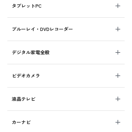
タブレットPC
iPhone 16 シリーズ
ブルーレイ・DVDレコーダー
iPhone 16 の新品買取価格
デジタル家電全般
iPad Air 11インチ シリーズ
iPad Air 11インチ の新品買取価格
ビデオカメラ
iPhone 15 128GB シリーズ
iPhone 15 128GB の新品買取価格
液晶テレビ
iPad 10.2 Wi-Fi 64GB MK2L3J/A
カーナビ
MK2L3J/Aの新品買取価格はこちら