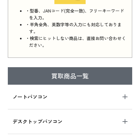
iPhone 16e シリーズ 2025 新品買取価格はこち
・型番、JANコード(完全一致)、フリーキーワード
ら
を入力。
・半角全角、英数字等の入力にも対応しておりま
す。
・検索にヒットしない商品は、直接お問い合わせく
iPad 11インチ 2025年春モデル
ださい。
iPad 11インチ 2025年春モデル 新品買取価格
はこちら
買取商品一覧
iPad Air 2025年春モデル
iPad Air 2025年春モデル 新品買取価格はこち
ノートパソコン
ら
デスクトップパソコン
iPad mini シリーズ 2024
iPad mini 8.3インチ の新品買取価格