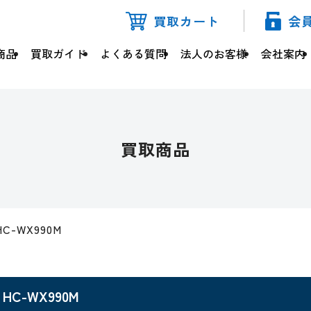
買取カート
会
商品
買取ガイド
よくある質問
法人のお客様
会社案内
買取商品
HC-WX990M
HC-WX990M