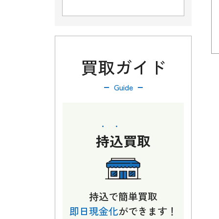
買取ガイド
Guide
持込
買取
持込で簡単買取
即日現金化
ができます！