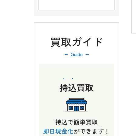
買取ガイド
Guide
持込
買取
持込で簡単買取
即日現金化
ができます！