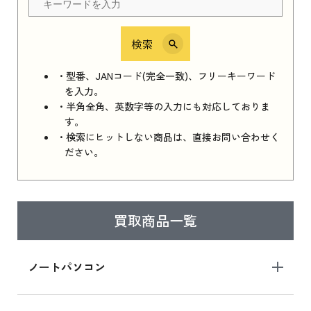
検索
iPhone 16e シリーズ 2025
iPhone 16e シリーズ 2025 新品買取価格はこち
・型番、JANコード(完全一致)、フリーキーワード
ら
を入力。
・半角全角、英数字等の入力にも対応しておりま
す。
・検索にヒットしない商品は、直接お問い合わせく
iPad 11インチ 2025年春モデル
ださい。
iPad 11インチ 2025年春モデル 新品買取価格
はこちら
買取商品一覧
iPad Air 2025年春モデル
iPad Air 2025年春モデル 新品買取価格はこち
ノートパソコン
ら