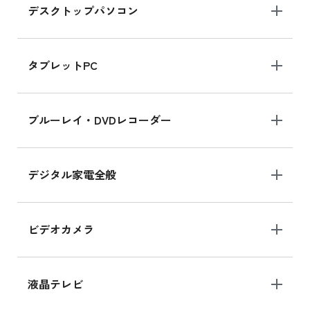
デスクトップパソコン
iPad mini シリーズ 2024
iPad mini 8.3インチ の新品買取価格
タブレットPC
iPhone 16 シリーズ
ブルーレイ・DVDレコーダー
iPhone 16 の新品買取価格
デジタル家電全般
iPad Air 11インチ シリーズ
iPad Air 11インチ の新品買取価格
ビデオカメラ
iPhone 15 128GB シリーズ
iPhone 15 128GB の新品買取価格
液晶テレビ