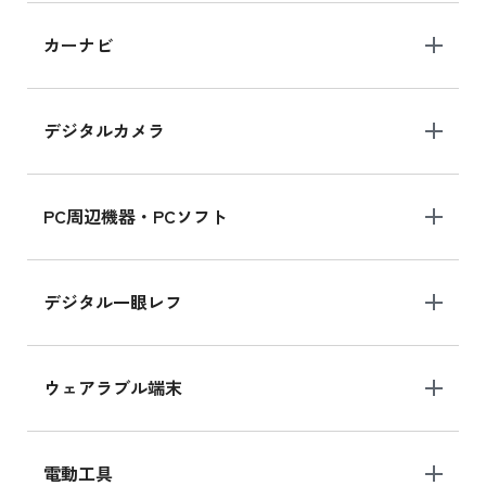
iPad 10.2 Wi-Fi 64GB MK2L3J/A
カーナビ
MK2L3J/Aの新品買取価格はこちら
デジタルカメラ
iPad 10.2 Wi-Fi 64GB MK2K3J/A
MK2K3J/Aの新品買取価格はこちら
PC周辺機器・PCソフト
デジタル一眼レフ
ウェアラブル端末
電動工具