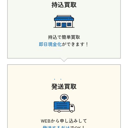
持込
買取
持込で簡単買取
即日現金化
ができます！
発送
買取
WEBから申し込みして
発送するだけ
でOK！