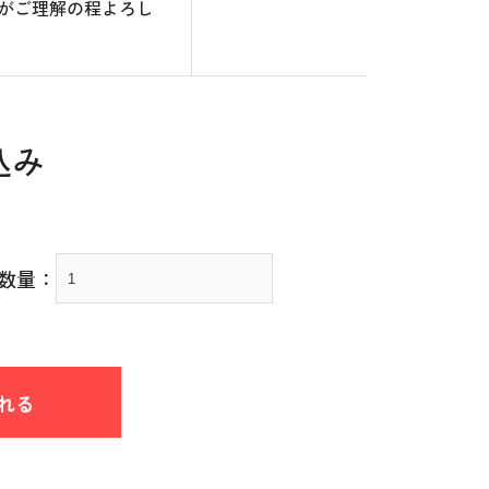
がご理解の程よろし
込み
数量：
れる