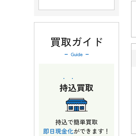
買取ガイド
Guide
持込
買取
持込で簡単買取
即日現金化
ができます！