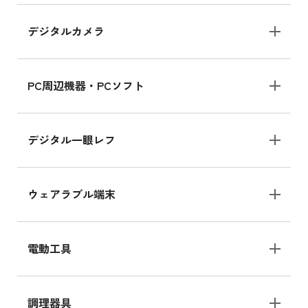
デジタルカメラ
iPad 10.2 Wi-Fi 64GB MK2K3J/A
MK2K3J/Aの新品買取価格はこちら
PC周辺機器・PCソフト
デジタル一眼レフ
ウェアラブル端末
電動工具
調理器具