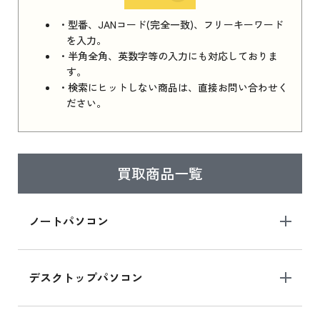
iPhone 16e シリーズ 2025 新品買取価格はこち
・型番、JANコード(完全一致)、フリーキーワード
ら
を入力。
・半角全角、英数字等の入力にも対応しておりま
す。
・検索にヒットしない商品は、直接お問い合わせく
iPad 11インチ 2025年春モデル
ださい。
iPad 11インチ 2025年春モデル 新品買取価格
はこちら
買取商品一覧
iPad Air 2025年春モデル
iPad Air 2025年春モデル 新品買取価格はこち
ノートパソコン
ら
デスクトップパソコン
iPad mini シリーズ 2024
iPad mini 8.3インチ の新品買取価格