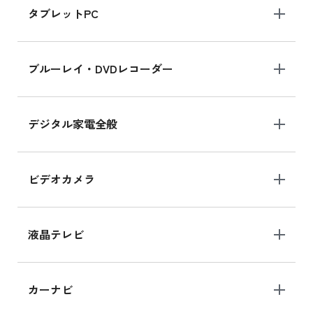
タブレットPC
iPhone 16 シリーズ
ブルーレイ・DVDレコーダー
iPhone 16 の新品買取価格
デジタル家電全般
iPad Air 11インチ シリーズ
iPad Air 11インチ の新品買取価格
ビデオカメラ
iPhone 15 128GB シリーズ
iPhone 15 128GB の新品買取価格
液晶テレビ
iPad 10.2 Wi-Fi 64GB MK2L3J/A
カーナビ
MK2L3J/Aの新品買取価格はこちら