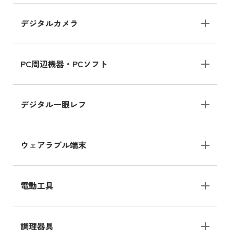
デジタルカメラ
iPad 10.2 Wi-Fi 64GB MK2K3J/A
MK2K3J/Aの新品買取価格はこちら
PC周辺機器・PCソフト
デジタル一眼レフ
ウェアラブル端末
電動工具
調理器具