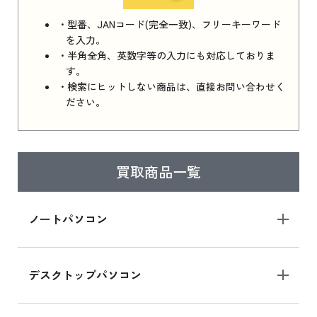
iPhone 16e シリーズ 2025 新品買取価格はこち
・型番、JANコード(完全一致)、フリーキーワード
ら
を入力。
・半角全角、英数字等の入力にも対応しておりま
す。
・検索にヒットしない商品は、直接お問い合わせく
iPad 11インチ 2025年春モデル
ださい。
iPad 11インチ 2025年春モデル 新品買取価格
はこちら
買取商品一覧
iPad Air 2025年春モデル
iPad Air 2025年春モデル 新品買取価格はこち
ノートパソコン
ら
デスクトップパソコン
iPad mini シリーズ 2024
iPad mini 8.3インチ の新品買取価格