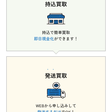
持込
買取
持込で簡単買取
即日現金化
ができます！
発送
買取
WEBから申し込みして
発送するだけ
でOK！