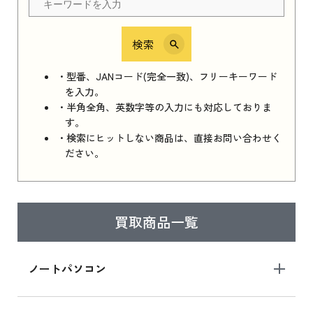
検索
iPhone 16e シリーズ 2025
iPhone 16e シリーズ 2025 新品買取価格はこち
・型番、JANコード(完全一致)、フリーキーワード
ら
を入力。
・半角全角、英数字等の入力にも対応しておりま
す。
・検索にヒットしない商品は、直接お問い合わせく
iPad 11インチ 2025年春モデル
ださい。
iPad 11インチ 2025年春モデル 新品買取価格
はこちら
買取商品一覧
iPad Air 2025年春モデル
iPad Air 2025年春モデル 新品買取価格はこち
ノートパソコン
ら