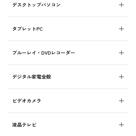
デスクトップパソコン
iPad mini シリーズ 2024
iPad mini 8.3インチ の新品買取価格
タブレットPC
iPhone 16 シリーズ
ブルーレイ・DVDレコーダー
iPhone 16 の新品買取価格
デジタル家電全般
iPad Air 11インチ シリーズ
iPad Air 11インチ の新品買取価格
ビデオカメラ
iPhone 15 128GB シリーズ
iPhone 15 128GB の新品買取価格
液晶テレビ