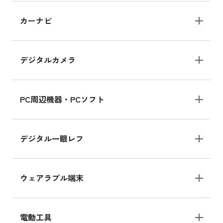
iPad 10.2 Wi-Fi 64GB MK2L3J/A
カーナビ
MK2L3J/Aの新品買取価格はこちら
デジタルカメラ
iPad 10.2 Wi-Fi 64GB MK2K3J/A
MK2K3J/Aの新品買取価格はこちら
PC周辺機器・PCソフト
デジタル一眼レフ
ウェアラブル端末
電動工具