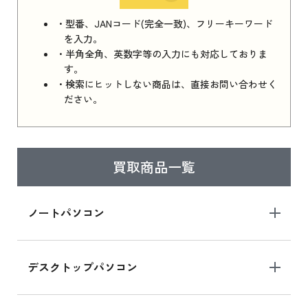
iPhone 16e シリーズ 2025 新品買取価格はこち
・型番、JANコード(完全一致)、フリーキーワード
ら
を入力。
・半角全角、英数字等の入力にも対応しておりま
す。
・検索にヒットしない商品は、直接お問い合わせく
iPad 11インチ 2025年春モデル
ださい。
iPad 11インチ 2025年春モデル 新品買取価格
はこちら
買取商品一覧
iPad Air 2025年春モデル
iPad Air 2025年春モデル 新品買取価格はこち
ノートパソコン
ら
デスクトップパソコン
iPad mini シリーズ 2024
iPad mini 8.3インチ の新品買取価格