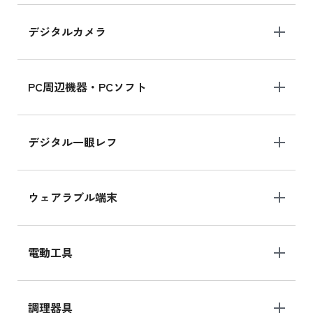
デジタルカメラ
iPad 10.2 Wi-Fi 64GB MK2K3J/A
MK2K3J/Aの新品買取価格はこちら
PC周辺機器・PCソフト
デジタル一眼レフ
ウェアラブル端末
電動工具
調理器具