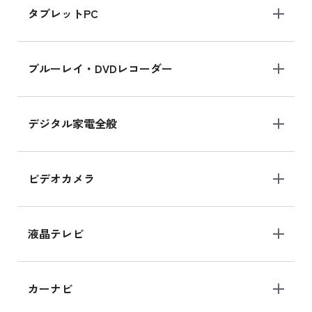
タブレットPC
iPhone 16 シリーズ
ブルーレイ・DVDレコーダー
iPhone 16 の新品買取価格
デジタル家電全般
iPad Air 11インチ シリーズ
iPad Air 11インチ の新品買取価格
ビデオカメラ
iPhone 15 128GB シリーズ
iPhone 15 128GB の新品買取価格
液晶テレビ
iPad 10.2 Wi-Fi 64GB MK2L3J/A
カーナビ
MK2L3J/Aの新品買取価格はこちら