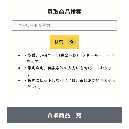
Apple Watch Series 11 2025
買取商品検索
Apple Watch Series 11 2025 新品買取価格はこ
ちら
検索
iPhone 16e シリーズ 2025
iPhone 16e シリーズ 2025 新品買取価格はこち
・型番、JANコード(完全一致)、フリーキーワード
ら
を入力。
・半角全角、英数字等の入力にも対応しておりま
す。
・検索にヒットしない商品は、直接お問い合わせく
iPad 11インチ 2025年春モデル
ださい。
iPad 11インチ 2025年春モデル 新品買取価格
はこちら
買取商品一覧
iPad Air 2025年春モデル