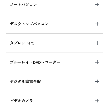
iPad Air 2025年春モデル 新品買取価格はこち
ノートパソコン
ら
デスクトップパソコン
iPad mini シリーズ 2024
iPad mini 8.3インチ の新品買取価格
タブレットPC
iPhone 16 シリーズ
ブルーレイ・DVDレコーダー
iPhone 16 の新品買取価格
デジタル家電全般
iPad Air 11インチ シリーズ
iPad Air 11インチ の新品買取価格
ビデオカメラ