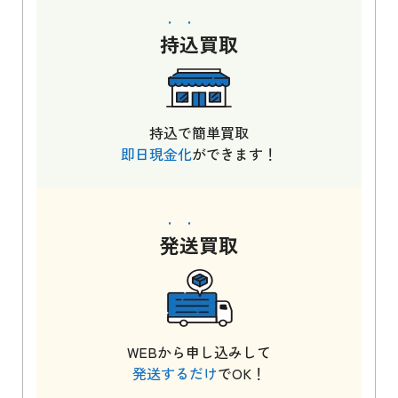
持込
買取
持込で簡単買取
即日現金化
ができます！
発送
買取
WEBから申し込みして
発送するだけ
でOK！