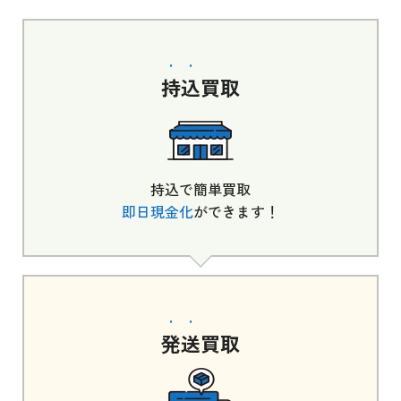
持込
買取
持込で簡単買取
即日現金化
ができます！
発送
買取