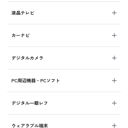
iPhone 15 128GB シリーズ
iPhone 15 128GB の新品買取価格
液晶テレビ
iPad 10.2 Wi-Fi 64GB MK2L3J/A
カーナビ
MK2L3J/Aの新品買取価格はこちら
デジタルカメラ
iPad 10.2 Wi-Fi 64GB MK2K3J/A
MK2K3J/Aの新品買取価格はこちら
PC周辺機器・PCソフト
デジタル一眼レフ
ウェアラブル端末