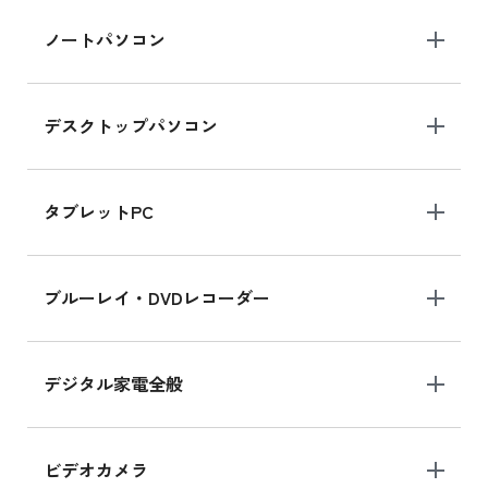
iPad Air 2025年春モデル 新品買取価格はこち
ノートパソコン
ら
デスクトップパソコン
iPad mini シリーズ 2024
iPad mini 8.3インチ の新品買取価格
タブレットPC
iPhone 16 シリーズ
ブルーレイ・DVDレコーダー
iPhone 16 の新品買取価格
デジタル家電全般
iPad Air 11インチ シリーズ
iPad Air 11インチ の新品買取価格
ビデオカメラ