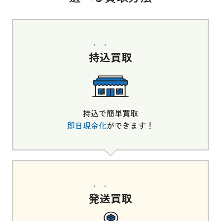
持込
買取
持込で簡単買取
即日現金化
ができます！
発送
買取