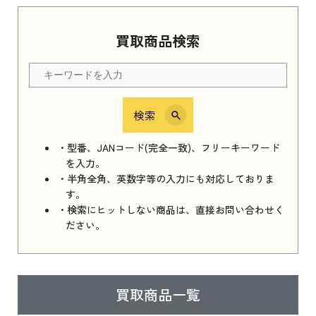
Apple Watch Series 11 2025
買取商品検索
Apple Watch Series 11 2025 新品買取価格はこ
ちら
検索
iPhone 16e シリーズ 2025
iPhone 16e シリーズ 2025 新品買取価格はこち
・型番、JANコード(完全一致)、フリーキーワード
ら
を入力。
・半角全角、英数字等の入力にも対応しておりま
す。
・検索にヒットしない商品は、直接お問い合わせく
iPad 11インチ 2025年春モデル
ださい。
iPad 11インチ 2025年春モデル 新品買取価格
はこちら
買取商品一覧
iPad Air 2025年春モデル