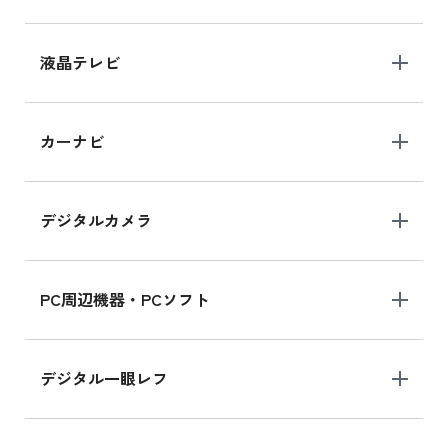
iPhone 15 128GB シリーズ
iPhone 15 128GB の新品買取価格
液晶テレビ
iPad 10.2 Wi-Fi 64GB MK2L3J/A
カーナビ
MK2L3J/Aの新品買取価格はこちら
デジタルカメラ
iPad 10.2 Wi-Fi 64GB MK2K3J/A
MK2K3J/Aの新品買取価格はこちら
PC周辺機器・PCソフト
デジタル一眼レフ