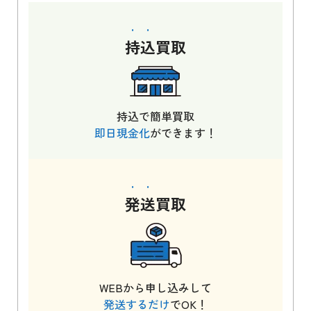
持込
買取
持込で簡単買取
即日現金化
ができます！
発送
買取
WEBから申し込みして
発送するだけ
でOK！