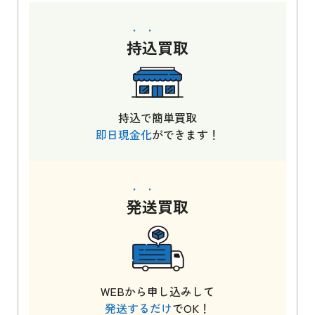
持込
買取
持込で簡単買取
即日現金化
ができます！
発送
買取
WEBから申し込みして
発送するだけ
でOK！