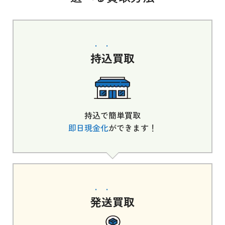
持込
買取
持込で簡単買取
即日現金化
ができます！
発送
買取