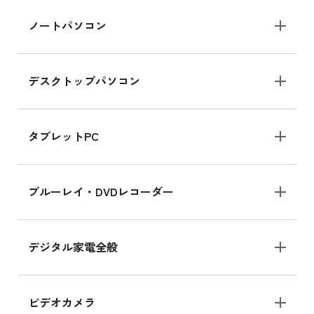
iPad Air 2025年春モデル 新品買取価格はこち
ノートパソコン
ら
デスクトップパソコン
iPad mini シリーズ 2024
iPad mini 8.3インチ の新品買取価格
タブレットPC
iPhone 16 シリーズ
ブルーレイ・DVDレコーダー
iPhone 16 の新品買取価格
デジタル家電全般
iPad Air 11インチ シリーズ
iPad Air 11インチ の新品買取価格
ビデオカメラ