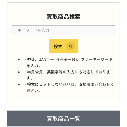
Apple Watch Series 11 2025
買取商品検索
Apple Watch Series 11 2025 新品買取価格はこ
ちら
検索
iPhone 16e シリーズ 2025
iPhone 16e シリーズ 2025 新品買取価格はこち
・型番、JANコード(完全一致)、フリーキーワード
ら
を入力。
・半角全角、英数字等の入力にも対応しておりま
す。
・検索にヒットしない商品は、直接お問い合わせく
iPad 11インチ 2025年春モデル
ださい。
iPad 11インチ 2025年春モデル 新品買取価格
はこちら
買取商品一覧
iPad Air 2025年春モデル