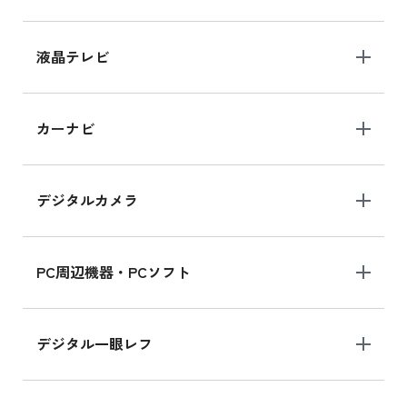
iPhone 15 128GB シリーズ
iPhone 15 128GB の新品買取価格
液晶テレビ
iPad 10.2 Wi-Fi 64GB MK2L3J/A
カーナビ
MK2L3J/Aの新品買取価格はこちら
デジタルカメラ
iPad 10.2 Wi-Fi 64GB MK2K3J/A
MK2K3J/Aの新品買取価格はこちら
PC周辺機器・PCソフト
デジタル一眼レフ