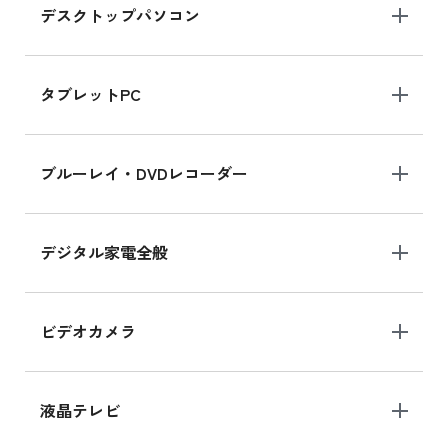
デスクトップパソコン
iPad mini シリーズ 2024
iPad mini 8.3インチ の新品買取価格
タブレットPC
iPhone 16 シリーズ
ブルーレイ・DVDレコーダー
iPhone 16 の新品買取価格
デジタル家電全般
iPad Air 11インチ シリーズ
iPad Air 11インチ の新品買取価格
ビデオカメラ
iPhone 15 128GB シリーズ
iPhone 15 128GB の新品買取価格
液晶テレビ