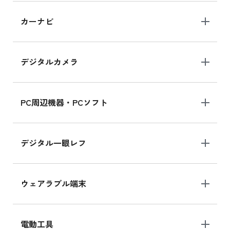
iPad 10.2 Wi-Fi 64GB MK2L3J/A
カーナビ
MK2L3J/Aの新品買取価格はこちら
デジタルカメラ
iPad 10.2 Wi-Fi 64GB MK2K3J/A
MK2K3J/Aの新品買取価格はこちら
PC周辺機器・PCソフト
デジタル一眼レフ
ウェアラブル端末
電動工具