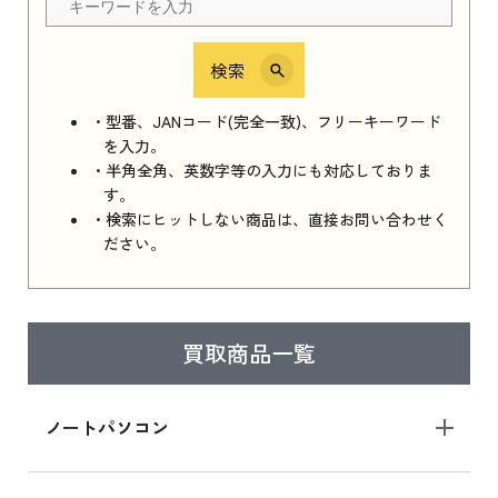
検索
iPhone 16e シリーズ 2025
iPhone 16e シリーズ 2025 新品買取価格はこち
・型番、JANコード(完全一致)、フリーキーワード
ら
を入力。
・半角全角、英数字等の入力にも対応しておりま
す。
・検索にヒットしない商品は、直接お問い合わせく
iPad 11インチ 2025年春モデル
ださい。
iPad 11インチ 2025年春モデル 新品買取価格
はこちら
買取商品一覧
iPad Air 2025年春モデル
iPad Air 2025年春モデル 新品買取価格はこち
ノートパソコン
ら