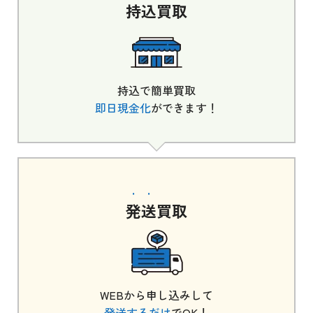
持込
買取
持込で簡単買取
即日現金化
ができます！
発送
買取
WEBから申し込みして
発送するだけ
でOK！