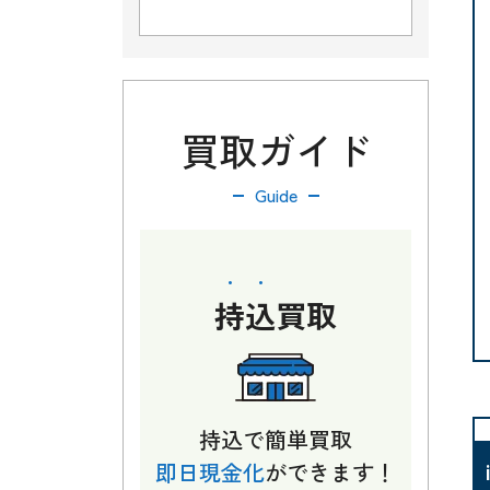
買取ガイド
Guide
持込
買取
持込で簡単買取
即日現金化
ができます！