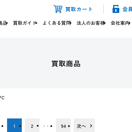
買取カート
会
商品
買取ガイド
よくある質問
法人のお客様
会社案内
買取商品
PC
1
2
94
次へ
・・・