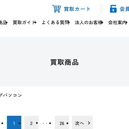
買取カート
会
商品
買取ガイド
よくある質問
法人のお客様
会社案内
買取商品
プパソコン
1
2
26
次へ
・・・