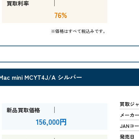
買取利率
76%
※価格はすべて税込みです。
Mac mini MCYT4J/A シルバー
買取ジ
新品買取価格
メーカ
156,000円
JANコ
発売日