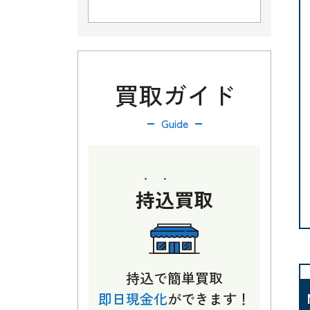
買取ガイド
Guide
持込
買取
持込で簡単買取
即日現金化
ができます！