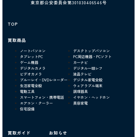
東京都公安委員会第301030406546号
TOP
買取商品
ノートパソコン
デスクトップパソコン
タブレットPC
PC周辺機器・PCソフト
ゲーム機器
カーナビ
デジタルカメラ
デジタル一眼レフ
ビデオカメラ
液晶テレビ
ブルーレイ・DVDレコーダー
デジタル家電全般
生活家電全般
ウェアラブル端末
電動工具
調理器具
スマートフォン・携帯電話
イヤホン・ヘッドホン
エアコン・クーラー
美容家電
住宅設備
買取ガイド
お知らせ