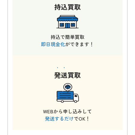
持込
買取
持込で簡単買取
即日現金化
ができます！
発送
買取
WEBから申し込みして
発送するだけ
でOK！