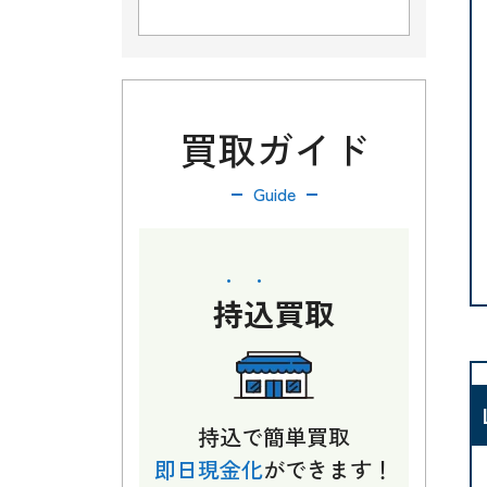
買取ガイド
Guide
持込
買取
持込で簡単買取
即日現金化
ができます！