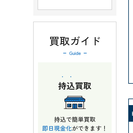
買取ガイド
Guide
持込
買取
持込で簡単買取
即日現金化
ができます！