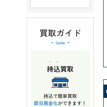
買取ガイド
Guide
持込
買取
持込で簡単買取
即日現金化
ができます！