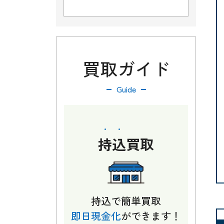
買取ガイド
Guide
持込
買取
持込で簡単買取
即日現金化
ができます！