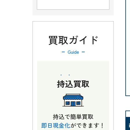
買取ガイド
Guide
持込
買取
持込で簡単買取
即日現金化
ができます！