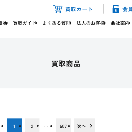
買取カート
会
商品
買取ガイド
よくある質問
法人のお客様
会社案内
買取商品
1
2
687
次へ
・・・