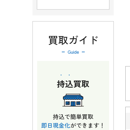
買取ガイド
Guide
持込
買取
持込で簡単買取
即日現金化
ができます！