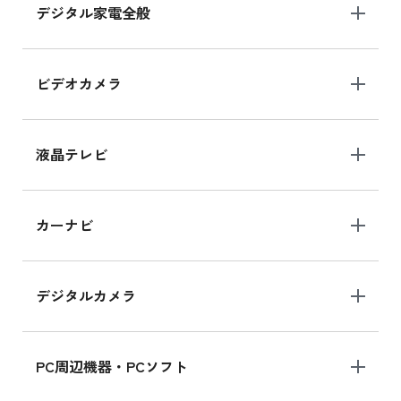
デジタル家電全般
iPad Air 11インチ シリーズ
iPad Air 11インチ の新品買取価格
ビデオカメラ
iPhone 15 128GB シリーズ
iPhone 15 128GB の新品買取価格
液晶テレビ
iPad 10.2 Wi-Fi 64GB MK2L3J/A
カーナビ
MK2L3J/Aの新品買取価格はこちら
デジタルカメラ
iPad 10.2 Wi-Fi 64GB MK2K3J/A
MK2K3J/Aの新品買取価格はこちら
PC周辺機器・PCソフト