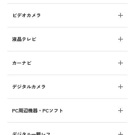
iPad Air 11インチ の新品買取価格
ビデオカメラ
iPhone 15 128GB シリーズ
iPhone 15 128GB の新品買取価格
液晶テレビ
iPad 10.2 Wi-Fi 64GB MK2L3J/A
カーナビ
MK2L3J/Aの新品買取価格はこちら
デジタルカメラ
iPad 10.2 Wi-Fi 64GB MK2K3J/A
MK2K3J/Aの新品買取価格はこちら
PC周辺機器・PCソフト
デジタル一眼レフ