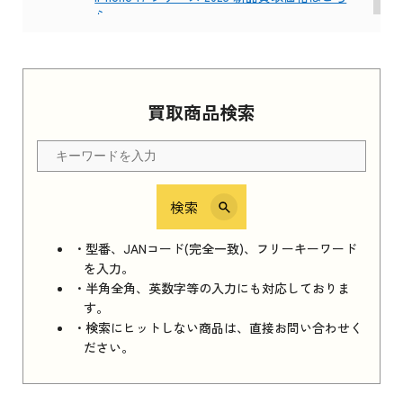
ら
Apple Watch Series 11 2025
買取商品検索
Apple Watch Series 11 2025 新品買取価格はこ
ちら
検索
iPhone 16e シリーズ 2025
iPhone 16e シリーズ 2025 新品買取価格はこち
・型番、JANコード(完全一致)、フリーキーワード
ら
を入力。
・半角全角、英数字等の入力にも対応しておりま
す。
・検索にヒットしない商品は、直接お問い合わせく
iPad 11インチ 2025年春モデル
ださい。
iPad 11インチ 2025年春モデル 新品買取価格
はこちら