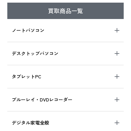
買取商品一覧
iPad Air 2025年春モデル
iPad Air 2025年春モデル 新品買取価格はこち
ノートパソコン
ら
デスクトップパソコン
iPad mini シリーズ 2024
iPad mini 8.3インチ の新品買取価格
タブレットPC
iPhone 16 シリーズ
ブルーレイ・DVDレコーダー
iPhone 16 の新品買取価格
デジタル家電全般
iPad Air 11インチ シリーズ