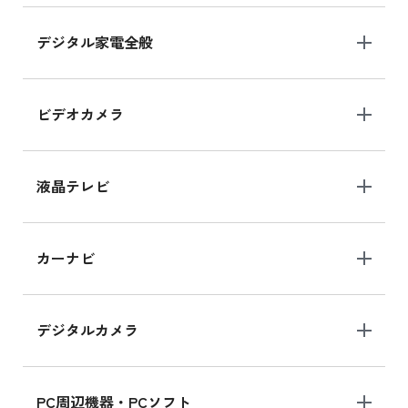
デジタル家電全般
iPad Air 11インチ シリーズ
iPad Air 11インチ の新品買取価格
ビデオカメラ
iPhone 15 128GB シリーズ
iPhone 15 128GB の新品買取価格
液晶テレビ
iPad 10.2 Wi-Fi 64GB MK2L3J/A
カーナビ
MK2L3J/Aの新品買取価格はこちら
デジタルカメラ
iPad 10.2 Wi-Fi 64GB MK2K3J/A
MK2K3J/Aの新品買取価格はこちら
PC周辺機器・PCソフト