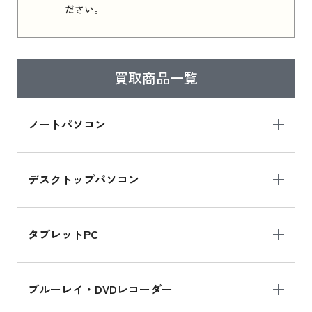
ださい。
iPad 11インチ 2025年春モデル 新品買取価格
はこちら
買取商品一覧
iPad Air 2025年春モデル
iPad Air 2025年春モデル 新品買取価格はこち
ノートパソコン
ら
デスクトップパソコン
iPad mini シリーズ 2024
iPad mini 8.3インチ の新品買取価格
タブレットPC
iPhone 16 シリーズ
ブルーレイ・DVDレコーダー
iPhone 16 の新品買取価格