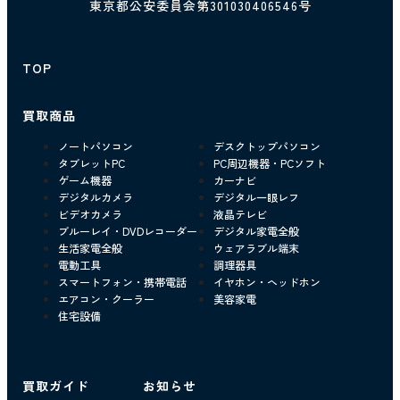
東京都公安委員会第301030406546号
TOP
買取商品
ノートパソコン
デスクトップパソコン
タブレットPC
PC周辺機器・PCソフト
ゲーム機器
カーナビ
デジタルカメラ
デジタル一眼レフ
ビデオカメラ
液晶テレビ
ブルーレイ・DVDレコーダー
デジタル家電全般
生活家電全般
ウェアラブル端末
電動工具
調理器具
スマートフォン・携帯電話
イヤホン・ヘッドホン
エアコン・クーラー
美容家電
住宅設備
買取ガイド
お知らせ