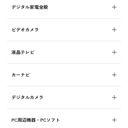
デジタル家電全般
iPad Air 11インチ シリーズ
iPad Air 11インチ の新品買取価格
ビデオカメラ
iPhone 15 128GB シリーズ
iPhone 15 128GB の新品買取価格
液晶テレビ
iPad 10.2 Wi-Fi 64GB MK2L3J/A
カーナビ
MK2L3J/Aの新品買取価格はこちら
デジタルカメラ
iPad 10.2 Wi-Fi 64GB MK2K3J/A
MK2K3J/Aの新品買取価格はこちら
PC周辺機器・PCソフト