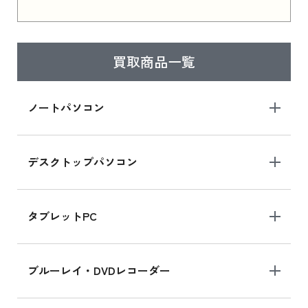
iPad 11インチ 2025年春モデル 新品買取価格
はこちら
買取商品一覧
iPad Air 2025年春モデル
iPad Air 2025年春モデル 新品買取価格はこち
ノートパソコン
ら
デスクトップパソコン
iPad mini シリーズ 2024
iPad mini 8.3インチ の新品買取価格
タブレットPC
iPhone 16 シリーズ
ブルーレイ・DVDレコーダー
iPhone 16 の新品買取価格