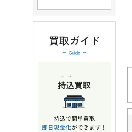
買取ガイド
Guide
持込
買取
持込で簡単買取
即日現金化
ができます！