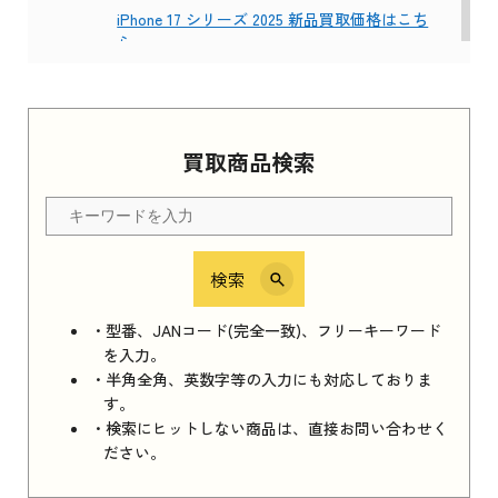
iPhone 17 シリーズ 2025 新品買取価格はこち
ら
Apple Watch Series 11 2025
買取商品検索
Apple Watch Series 11 2025 新品買取価格はこ
ちら
検索
iPhone 16e シリーズ 2025
iPhone 16e シリーズ 2025 新品買取価格はこち
・型番、JANコード(完全一致)、フリーキーワード
ら
を入力。
・半角全角、英数字等の入力にも対応しておりま
す。
・検索にヒットしない商品は、直接お問い合わせく
iPad 11インチ 2025年春モデル
ださい。
iPad 11インチ 2025年春モデル 新品買取価格
はこちら