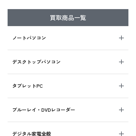
買取商品一覧
iPad Air 2025年春モデル
iPad Air 2025年春モデル 新品買取価格はこち
ノートパソコン
ら
デスクトップパソコン
iPad mini シリーズ 2024
iPad mini 8.3インチ の新品買取価格
タブレットPC
iPhone 16 シリーズ
ブルーレイ・DVDレコーダー
iPhone 16 の新品買取価格
デジタル家電全般
iPad Air 11インチ シリーズ