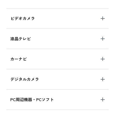
iPad Air 11インチ の新品買取価格
ビデオカメラ
iPhone 15 128GB シリーズ
iPhone 15 128GB の新品買取価格
液晶テレビ
iPad 10.2 Wi-Fi 64GB MK2L3J/A
カーナビ
MK2L3J/Aの新品買取価格はこちら
デジタルカメラ
iPad 10.2 Wi-Fi 64GB MK2K3J/A
MK2K3J/Aの新品買取価格はこちら
PC周辺機器・PCソフト