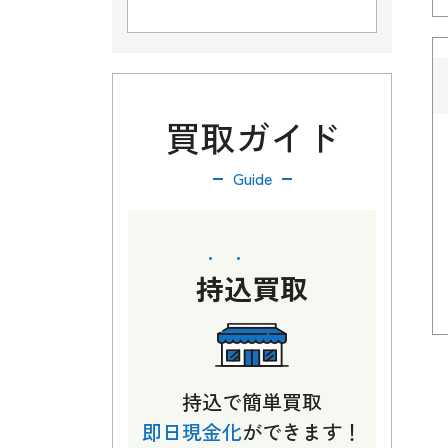
買取ガイド
Guide
持込
買取
持込で簡単買取
即日現金化
ができます！