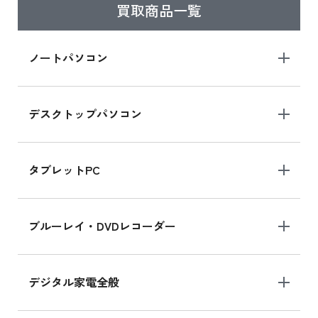
買取商品一覧
iPad Air 2025年春モデル
iPad Air 2025年春モデル 新品買取価格はこち
ノートパソコン
ら
デスクトップパソコン
iPad mini シリーズ 2024
iPad mini 8.3インチ の新品買取価格
タブレットPC
iPhone 16 シリーズ
ブルーレイ・DVDレコーダー
iPhone 16 の新品買取価格
デジタル家電全般
iPad Air 11インチ シリーズ
iPad Air 11インチ の新品買取価格