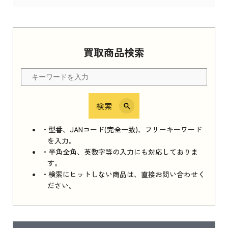
Apple Watch Series 11 2025
買取商品検索
Apple Watch Series 11 2025 新品買取価格はこ
ちら
検索
iPhone 16e シリーズ 2025
iPhone 16e シリーズ 2025 新品買取価格はこち
・型番、JANコード(完全一致)、フリーキーワード
ら
を入力。
・半角全角、英数字等の入力にも対応しておりま
す。
・検索にヒットしない商品は、直接お問い合わせく
iPad 11インチ 2025年春モデル
ださい。
iPad 11インチ 2025年春モデル 新品買取価格
はこちら