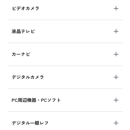
ビデオカメラ
iPhone 15 128GB シリーズ
iPhone 15 128GB の新品買取価格
液晶テレビ
iPad 10.2 Wi-Fi 64GB MK2L3J/A
カーナビ
MK2L3J/Aの新品買取価格はこちら
デジタルカメラ
iPad 10.2 Wi-Fi 64GB MK2K3J/A
MK2K3J/Aの新品買取価格はこちら
PC周辺機器・PCソフト
デジタル一眼レフ