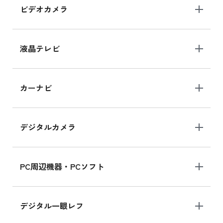
ビデオカメラ
iPhone 15 128GB シリーズ
iPhone 15 128GB の新品買取価格
液晶テレビ
iPad 10.2 Wi-Fi 64GB MK2L3J/A
カーナビ
MK2L3J/Aの新品買取価格はこちら
デジタルカメラ
iPad 10.2 Wi-Fi 64GB MK2K3J/A
MK2K3J/Aの新品買取価格はこちら
PC周辺機器・PCソフト
デジタル一眼レフ