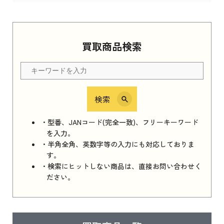
Apple Watch Series 11 2025
買取商品検索
Apple Watch Series 11 2025 新品買取価格はこ
ちら
検索
iPhone 16e シリーズ 2025
iPhone 16e シリーズ 2025 新品買取価格はこち
・型番、JANコード(完全一致)、フリーキーワード
ら
を入力。
・半角全角、英数字等の入力にも対応しておりま
す。
・検索にヒットしない商品は、直接お問い合わせく
iPad 11インチ 2025年春モデル
ださい。
iPad 11インチ 2025年春モデル 新品買取価格
はこちら