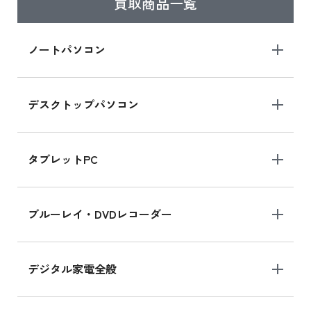
買取商品一覧
iPad Air 2025年春モデル
iPad Air 2025年春モデル 新品買取価格はこち
ノートパソコン
ら
デスクトップパソコン
iPad mini シリーズ 2024
iPad mini 8.3インチ の新品買取価格
タブレットPC
iPhone 16 シリーズ
ブルーレイ・DVDレコーダー
iPhone 16 の新品買取価格
デジタル家電全般
iPad Air 11インチ シリーズ
iPad Air 11インチ の新品買取価格