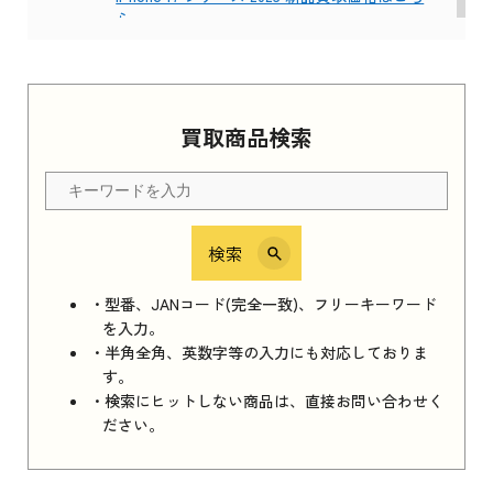
ら
Apple Watch Series 11 2025
買取商品検索
Apple Watch Series 11 2025 新品買取価格はこ
ちら
検索
iPhone 16e シリーズ 2025
iPhone 16e シリーズ 2025 新品買取価格はこち
・型番、JANコード(完全一致)、フリーキーワード
ら
を入力。
・半角全角、英数字等の入力にも対応しておりま
す。
・検索にヒットしない商品は、直接お問い合わせく
iPad 11インチ 2025年春モデル
ださい。
iPad 11インチ 2025年春モデル 新品買取価格
はこちら