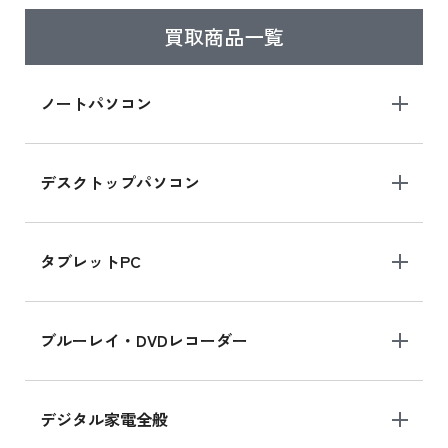
買取商品一覧
iPad Air 2025年春モデル
iPad Air 2025年春モデル 新品買取価格はこち
ノートパソコン
ら
デスクトップパソコン
iPad mini シリーズ 2024
iPad mini 8.3インチ の新品買取価格
タブレットPC
iPhone 16 シリーズ
ブルーレイ・DVDレコーダー
iPhone 16 の新品買取価格
デジタル家電全般
iPad Air 11インチ シリーズ