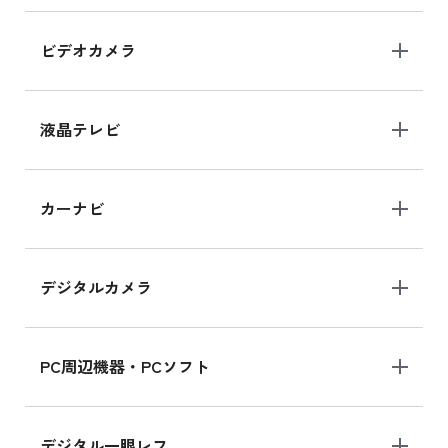
iPad Air 11インチ の新品買取価格
ビデオカメラ
iPhone 15 128GB シリーズ
iPhone 15 128GB の新品買取価格
液晶テレビ
iPad 10.2 Wi-Fi 64GB MK2L3J/A
カーナビ
MK2L3J/Aの新品買取価格はこちら
デジタルカメラ
iPad 10.2 Wi-Fi 64GB MK2K3J/A
MK2K3J/Aの新品買取価格はこちら
PC周辺機器・PCソフト
デジタル一眼レフ