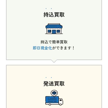
持込
買取
持込で簡単買取
即日現金化
ができます！
発送
買取