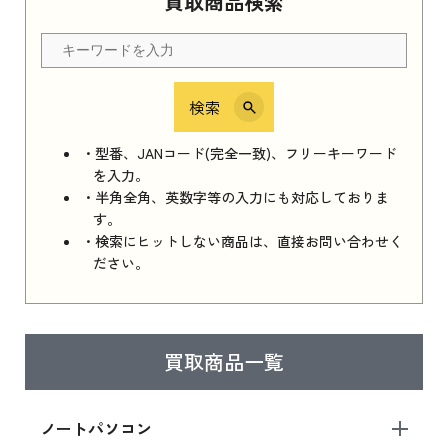
買取商品検索
Apple Watch Series 11 2025 新品買取価格はこ
ちら
検索
iPhone 16e シリーズ 2025
iPhone 16e シリーズ 2025 新品買取価格はこち
・型番、JANコード(完全一致)、フリーキーワード
ら
を入力。
・半角全角、英数字等の入力にも対応しておりま
す。
・検索にヒットしない商品は、直接お問い合わせく
iPad 11インチ 2025年春モデル
ださい。
iPad 11インチ 2025年春モデル 新品買取価格
はこちら
買取商品一覧
iPad Air 2025年春モデル
iPad Air 2025年春モデル 新品買取価格はこち
ノートパソコン
ら