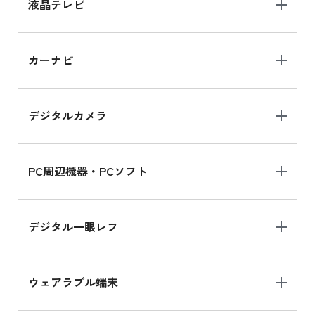
iPhone 15 128GB の新品買取価格
液晶テレビ
iPad 10.2 Wi-Fi 64GB MK2L3J/A
カーナビ
MK2L3J/Aの新品買取価格はこちら
デジタルカメラ
iPad 10.2 Wi-Fi 64GB MK2K3J/A
MK2K3J/Aの新品買取価格はこちら
PC周辺機器・PCソフト
デジタル一眼レフ
ウェアラブル端末