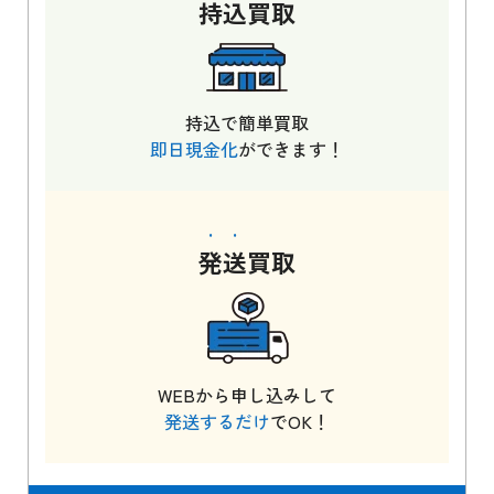
持込
買取
持込で簡単買取
即日現金化
ができます！
発送
買取
WEBから申し込みして
発送するだけ
でOK！