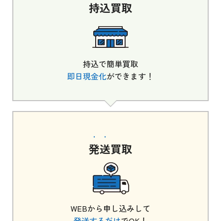
持込
買取
持込で簡単買取
即日現金化
ができます！
発送
買取
WEBから申し込みして
発送するだけ
でOK！