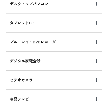
デスクトップパソコン
iPad mini シリーズ 2024
iPad mini 8.3インチ の新品買取価格
タブレットPC
iPhone 16 シリーズ
ブルーレイ・DVDレコーダー
iPhone 16 の新品買取価格
デジタル家電全般
iPad Air 11インチ シリーズ
iPad Air 11インチ の新品買取価格
ビデオカメラ
iPhone 15 128GB シリーズ
iPhone 15 128GB の新品買取価格
液晶テレビ