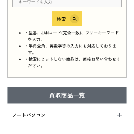
検索
iPhone 16e シリーズ 2025
iPhone 16e シリーズ 2025 新品買取価格はこち
・型番、JANコード(完全一致)、フリーキーワード
ら
を入力。
・半角全角、英数字等の入力にも対応しておりま
す。
・検索にヒットしない商品は、直接お問い合わせく
iPad 11インチ 2025年春モデル
ださい。
iPad 11インチ 2025年春モデル 新品買取価格
はこちら
買取商品一覧
iPad Air 2025年春モデル
iPad Air 2025年春モデル 新品買取価格はこち
ノートパソコン
ら