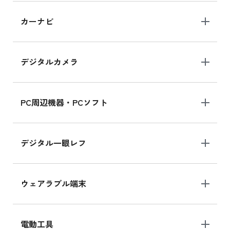
iPad 10.2 Wi-Fi 64GB MK2L3J/A
カーナビ
MK2L3J/Aの新品買取価格はこちら
デジタルカメラ
iPad 10.2 Wi-Fi 64GB MK2K3J/A
MK2K3J/Aの新品買取価格はこちら
PC周辺機器・PCソフト
デジタル一眼レフ
ウェアラブル端末
電動工具