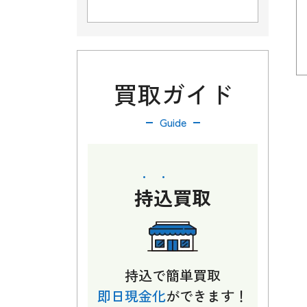
買取ガイド
Guide
持込
買取
持込で簡単買取
即日現金化
ができます！