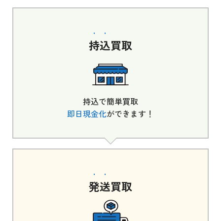
持込
買取
持込で簡単買取
即日現金化
ができます！
発送
買取