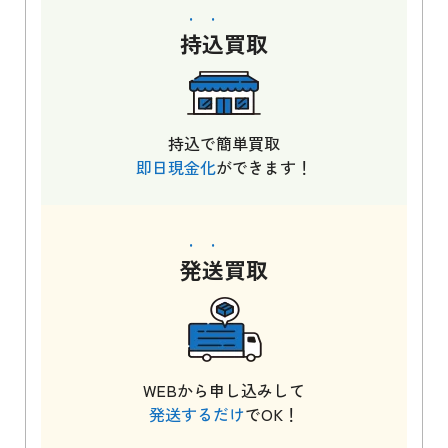
持込
買取
持込で簡単買取
即日現金化
ができます！
発送
買取
WEBから申し込みして
発送するだけ
でOK！