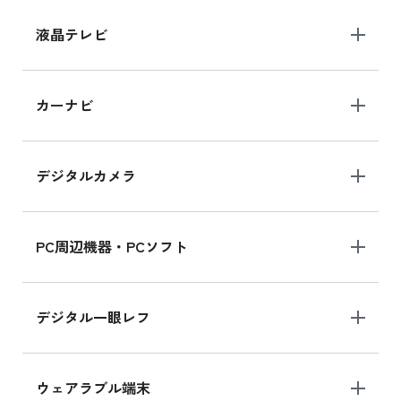
iPhone 15 128GB の新品買取価格
液晶テレビ
iPad 10.2 Wi-Fi 64GB MK2L3J/A
カーナビ
MK2L3J/Aの新品買取価格はこちら
デジタルカメラ
iPad 10.2 Wi-Fi 64GB MK2K3J/A
MK2K3J/Aの新品買取価格はこちら
PC周辺機器・PCソフト
デジタル一眼レフ
ウェアラブル端末