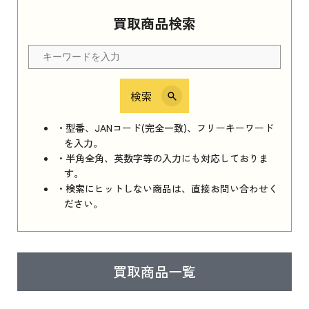
Apple Watch Series 11 2025
買取商品検索
Apple Watch Series 11 2025 新品買取価格はこ
ちら
検索
iPhone 16e シリーズ 2025
iPhone 16e シリーズ 2025 新品買取価格はこち
・型番、JANコード(完全一致)、フリーキーワード
ら
を入力。
・半角全角、英数字等の入力にも対応しておりま
す。
・検索にヒットしない商品は、直接お問い合わせく
iPad 11インチ 2025年春モデル
ださい。
iPad 11インチ 2025年春モデル 新品買取価格
はこちら
買取商品一覧
iPad Air 2025年春モデル