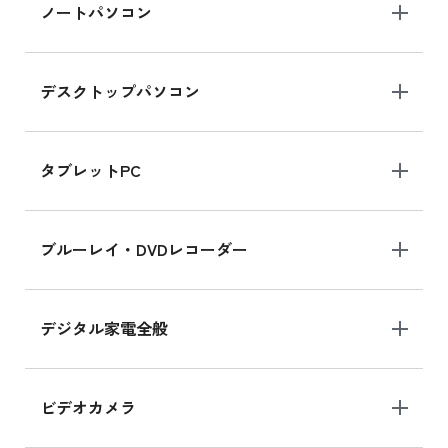
iPad Air 2025年春モデル 新品買取価格はこち
ノートパソコン
ら
デスクトップパソコン
iPad mini シリーズ 2024
iPad mini 8.3インチ の新品買取価格
タブレットPC
iPhone 16 シリーズ
ブルーレイ・DVDレコーダー
iPhone 16 の新品買取価格
デジタル家電全般
iPad Air 11インチ シリーズ
iPad Air 11インチ の新品買取価格
ビデオカメラ
iPhone 15 128GB シリーズ