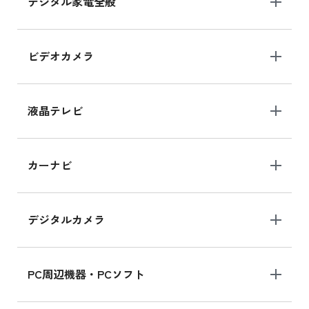
デジタル家電全般
iPad Air 11インチ シリーズ
iPad Air 11インチ の新品買取価格
ビデオカメラ
iPhone 15 128GB シリーズ
iPhone 15 128GB の新品買取価格
液晶テレビ
iPad 10.2 Wi-Fi 64GB MK2L3J/A
カーナビ
MK2L3J/Aの新品買取価格はこちら
デジタルカメラ
iPad 10.2 Wi-Fi 64GB MK2K3J/A
MK2K3J/Aの新品買取価格はこちら
PC周辺機器・PCソフト