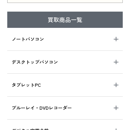
はこちら
買取商品一覧
iPad Air 2025年春モデル
iPad Air 2025年春モデル 新品買取価格はこち
ノートパソコン
ら
デスクトップパソコン
iPad mini シリーズ 2024
iPad mini 8.3インチ の新品買取価格
タブレットPC
iPhone 16 シリーズ
ブルーレイ・DVDレコーダー
iPhone 16 の新品買取価格