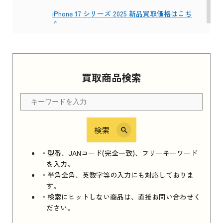
iPhone 17 シリーズ 2025 新品買取価格はこち
ら
Apple Watch Series 11 2025
買取商品検索
Apple Watch Series 11 2025 新品買取価格はこ
ちら
検索
iPhone 16e シリーズ 2025
iPhone 16e シリーズ 2025 新品買取価格はこち
・型番、JANコード(完全一致)、フリーキーワード
ら
を入力。
・半角全角、英数字等の入力にも対応しておりま
す。
・検索にヒットしない商品は、直接お問い合わせく
iPad 11インチ 2025年春モデル
ださい。
iPad 11インチ 2025年春モデル 新品買取価格