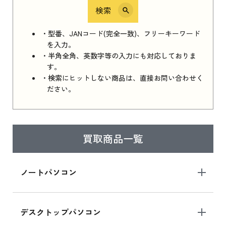
検索
iPhone 16e シリーズ 2025
iPhone 16e シリーズ 2025 新品買取価格はこち
・型番、JANコード(完全一致)、フリーキーワード
ら
を入力。
・半角全角、英数字等の入力にも対応しておりま
す。
・検索にヒットしない商品は、直接お問い合わせく
iPad 11インチ 2025年春モデル
ださい。
iPad 11インチ 2025年春モデル 新品買取価格
はこちら
買取商品一覧
iPad Air 2025年春モデル
iPad Air 2025年春モデル 新品買取価格はこち
ノートパソコン
ら
デスクトップパソコン
iPad mini シリーズ 2024