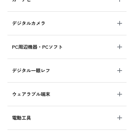
MK2L3J/Aの新品買取価格はこちら
デジタルカメラ
iPad 10.2 Wi-Fi 64GB MK2K3J/A
MK2K3J/Aの新品買取価格はこちら
PC周辺機器・PCソフト
デジタル一眼レフ
ウェアラブル端末
電動工具