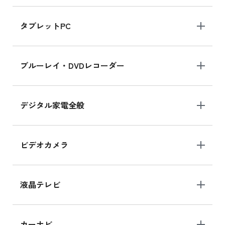
iPad mini 8.3インチ の新品買取価格
タブレットPC
iPhone 16 シリーズ
ブルーレイ・DVDレコーダー
iPhone 16 の新品買取価格
デジタル家電全般
iPad Air 11インチ シリーズ
iPad Air 11インチ の新品買取価格
ビデオカメラ
iPhone 15 128GB シリーズ
iPhone 15 128GB の新品買取価格
液晶テレビ
iPad 10.2 Wi-Fi 64GB MK2L3J/A
カーナビ