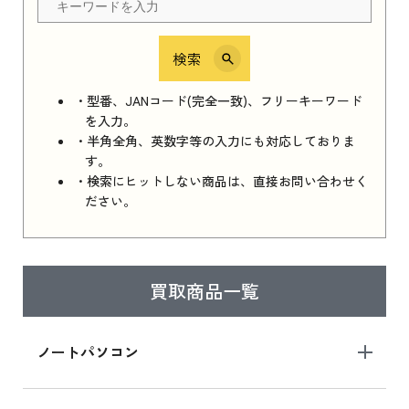
検索
iPhone 16e シリーズ 2025
iPhone 16e シリーズ 2025 新品買取価格はこち
・型番、JANコード(完全一致)、フリーキーワード
ら
を入力。
・半角全角、英数字等の入力にも対応しておりま
す。
・検索にヒットしない商品は、直接お問い合わせく
iPad 11インチ 2025年春モデル
ださい。
iPad 11インチ 2025年春モデル 新品買取価格
はこちら
買取商品一覧
iPad Air 2025年春モデル
iPad Air 2025年春モデル 新品買取価格はこち
ノートパソコン
ら