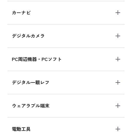
iPad 10.2 Wi-Fi 64GB MK2L3J/A
カーナビ
MK2L3J/Aの新品買取価格はこちら
デジタルカメラ
iPad 10.2 Wi-Fi 64GB MK2K3J/A
MK2K3J/Aの新品買取価格はこちら
PC周辺機器・PCソフト
デジタル一眼レフ
ウェアラブル端末
電動工具