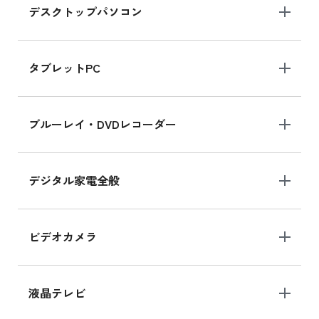
デスクトップパソコン
iPad mini シリーズ 2024
iPad mini 8.3インチ の新品買取価格
タブレットPC
iPhone 16 シリーズ
ブルーレイ・DVDレコーダー
iPhone 16 の新品買取価格
デジタル家電全般
iPad Air 11インチ シリーズ
iPad Air 11インチ の新品買取価格
ビデオカメラ
iPhone 15 128GB シリーズ
iPhone 15 128GB の新品買取価格
液晶テレビ